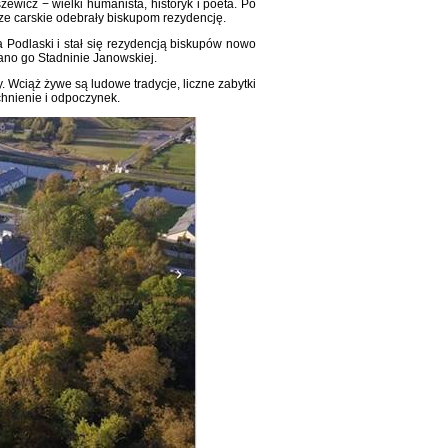
icz − wielki humanista, historyk i poeta. Po
dze carskie odebrały biskupom rezydencję.
 Podlaski i stał się rezydencją biskupów nowo
zano go Stadninie Janowskiej.
 Wciąż żywe są ludowe tradycje, liczne zabytki
tchnienie i odpoczynek.