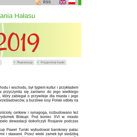
RSS
ania Hałasu
Rejestracja
Przypomnij hasło
hodu i wschodu, był tyglem kultur i przykładem
cja przyczyniła się zarówno do jego wielkiego
który zabiegał o przywileje dla miasta i jego
rześladowców, a burzliwe losy Polski odbiły na
ścioły, cerkiew i synagoga, rozbudowano też
zydomek Biskupi. Pod koniec XVI w. miasto
zieło dewastacji dokończyli Rosjanie podczas
skup Paweł Turski wybudował barokowy pałac
mi i stawami. Przez wieki zamek był siedzibą