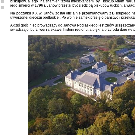
biskupów, a jego najznamienitszym mieszkańcem był biskup Adam Naruszew
jego śmierci w 1796 r. Janów przestał być siedzibą biskupów łuckich, a wła
Na początku XIX w. Janów został oficjalnie przemianowany z Biskupiego na
utworzonej diecezji podlaskiej. Po wojnie zamek przejęło państwo i przeka
A dziś gościniec prowadzący do Janowa Podlaskiego jest znów uczęszczany.
świadczą o burzliwej i ciekawej historii regionu, a piękna przyroda daje wy