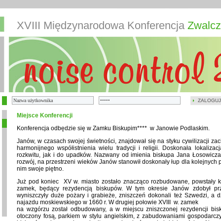
XVIII Międzynarodowa Konferencja
Zwalcz
ZALOGUJ
Miejsce Konferencji
Konferencja odbędzie się w Zamku Biskupim**** w Janowie Podlaskim.
Janów, w czasach swojej świetności, znajdował się na styku cywilizacji zac
harmonijnego współistnienia wielu tradycji i religii. Doskonała lokaliza
rozkwitu, jak i do upadków. Nazwany od imienia biskupa Jana Łosowicza, 
rozwój, na przestrzeni wieków Janów stanowił doskonały łup dla kolejnych p
nim swoje piętno.
Już pod koniec XV w. miasto zostało znacząco rozbudowane, powstały ko
zamek, będący rezydencją biskupów. W tym okresie Janów zdobył pr
wyniszczyły duże pożary i grabieże, zniszczeń dokonali też Szwedzi, a d
najazdu moskiewskiego w 1660 r. W drugiej połowie XVIII w. zamek
na wzgórzu został odbudowany, a w miejscu zniszczonej rezydencji bi
otoczony fosą, parkiem w stylu angielskim, z zabudowaniami gospodarczy