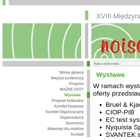
XVIII Między
Strona główna
Wystawa
Miejsce konferencji
Program
W ramach wysta
WAŻNE DATY
oferty przedsta
Wystawa
Program kulturalny
Bruel & Kja
Komitet Naukowy
CIOP-PIB
Komitet Organizacyjny
Organizatorzy
EC test sys
Sponsorzy
Nyquista Sp
Materiały dla mediów
SVANTEK sp
Kontakt