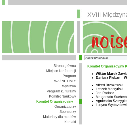
XVIII Między
Strona główna
Komitet Organizacyjny K
Miejsce konferencji
Wiktor Marek Zawi
Program
Dariusz Pleban – 
WAŻNE DATY
Alfred Brzozowski
Wystawa
Leszek Morzyński
Program kulturalny
Jan Radosz
Komitet Naukowy
Małgorzata Suchec
Agnieszka Szczygie
Komitet Organizacyjny
Lucyna Wyciszkiewi
Organizatorzy
Sponsorzy
Materiały dla mediów
Kontakt