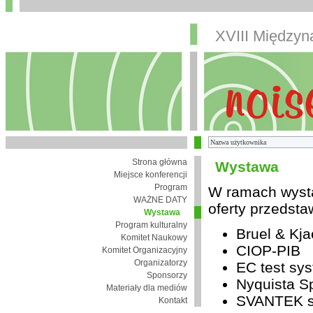
XVIII Między
Strona główna
Wystawa
Miejsce konferencji
Program
W ramach wysta
WAŻNE DATY
oferty przedsta
Wystawa
Program kulturalny
Bruel & Kja
Komitet Naukowy
CIOP-PIB
Komitet Organizacyjny
Organizatorzy
EC test sys
Sponsorzy
Nyquista Sp
Materiały dla mediów
SVANTEK sp
Kontakt