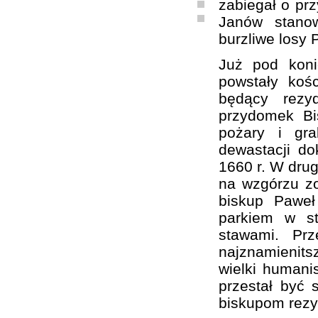
zabiegał o prz
Janów stanow
burzliwe losy 
Już pod kon
powstały koś
będący rezy
przydomek Bi
pożary i gra
dewastacji d
1660 r. W drug
na wzgórzu zo
biskup Paweł
parkiem w st
stawami. Pr
najznamienit
wielki humanis
przestał być 
biskupom rezy