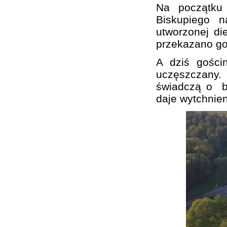
Na początku 
Biskupiego n
utworzonej di
przekazano go
A dziś gości
uczęszczany.
świadczą o bur
daje wytchnien