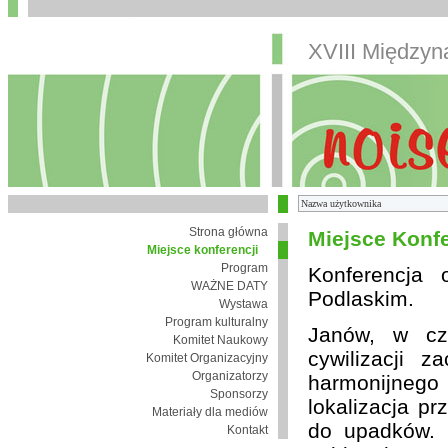
XVIII Między
Strona główna
Miejsce Konfe
Miejsce konferencji
Program
Konferencja
WAŻNE DATY
Podlaskim.
Wystawa
Program kulturalny
Janów, w cza
Komitet Naukowy
cywilizacji 
Komitet Organizacyjny
Organizatorzy
harmonijnego 
Sponsorzy
lokalizacja pr
Materiały dla mediów
do upadków. 
Kontakt