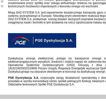
zrealizowane przez spółkę oraz usługa wirtualnego rewersu na gazociąg
technicznych możliwości importowych z kierunku innego niż wschodni.
Misją GAZ-SYSTEM S.A. jest zapewnienie bezpiecznego transportu gazu z
systemu przesyłowego w Europie. Nieodłącznym elementem realizacji tego c
GAZ-SYSTEM S.A. podejmuje szereg działań służących poprawie bezpiecz
osiągnięcia nauki i techniki w tym działania na rzecz ograniczania hałasu 
Dystrybucja energii elektrycznej polega na transporcie energii 
elektroenergetycznych wysokich, średnich i niskich napięć do odbiorców ko
Operatorów Systemów Dystrybucyjnych (OSD). Decyzją z dnia 
18(3)/19029/2010/MW Prezes Urzędu Regulacji Energetyki wyznaczył Spó
Dystrybucyjnego na obszarze określonym w koncesji na dystrybucję energii e
PGE Dystrybucja S.A.
rozpoczęła swoją działalność operatorską z dn
powstała w wyniku konsolidacji ośmiu spółek pełniących funkcję lokalnych
Oddziałów terenowych Spółki PGE Dystrybucja S.A.