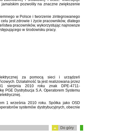
u jamalskim pozwoliły na znaczne zwiększenie
iemnego w Polsce i tworzenie zintegrowanego
elu jest zdrowie i życie pracowników, dlatego
eństwa pracowników, wykorzystując najnowsze
występującego w środowisku pracy.
elektrycznej za pomocą sieci i urządzeń
ńcowych. Działalność ta jest realizowana przez
31 sierpnia 2010 roku znak DPE-4711-
łkę PGE Dystrybucja S.A. Operatorem Systemu
lektrycznej.
iem 1 września 2010 roku. Spółka jako OSD
 operatorów systemów dystrybucyjnych, obecnie
Do góry