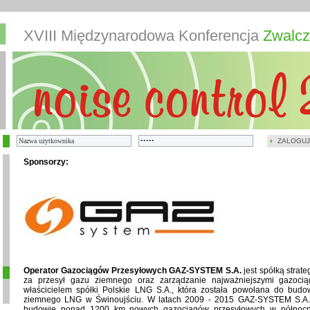
XVIII Międzynarodowa Konferencja
Zwalcz
ZALOGUJ
Sponsorzy:
Operator Gazociągów Przesyłowych GAZ-SYSTEM S.A.
jest spółką strat
za przesył gazu ziemnego oraz zarządzanie najważniejszymi gazoci
właścicielem spółki Polskie LNG S.A., która została powołana do budow
ziemnego LNG w Świnoujściu. W latach 2009 - 2015 GAZ-SYSTEM S.A. z
budowie ponad 1200 km nowych gazociągów przesyłowych w północno-