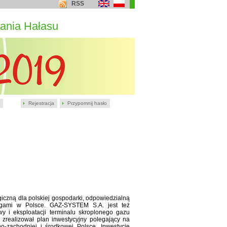
RSS
ania Hałasu
Rejestracja
Przypomnij hasło
egiczną dla polskiej gospodarki, odpowiedzialną
ągami w Polsce. GAZ-SYSTEM S.A. jest też
y i eksploatacji terminalu skroplonego gazu
realizował plan inwestycyjny polegający na
zachodniej i środkowej Polsce. Inwestycje