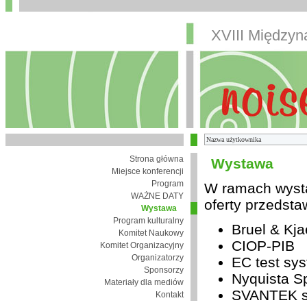
XVIII Między
Strona główna
Wystawa
Miejsce konferencji
Program
W ramach wysta
WAŻNE DATY
oferty przedsta
Wystawa
Program kulturalny
Bruel & Kja
Komitet Naukowy
CIOP-PIB
Komitet Organizacyjny
Organizatorzy
EC test sys
Sponsorzy
Nyquista Sp
Materiały dla mediów
SVANTEK sp
Kontakt