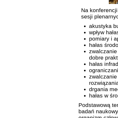
Na konferencj
sesji plenarny
akustyka b
wpływ hała
pomiary i a
hałas środ
zwalczanie
dobre prak
hałas infra
ograniczan
zwalczanie
rozwiązani
drgania me
hałas w śro
Podstawową tem
badań naukowyc
organizm człow