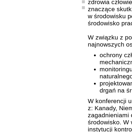
zdrowia człowie
znaczące skutk
w środowisku p
środowisko pra
W związku z po
najnowszych os
ochrony cz
mechanicz
monitoring
naturalnego
projektowan
drgań na ś
W konferencji u
z: Kanady, Niem
zagadnieniami o
środowisko. W w
instytucji kont