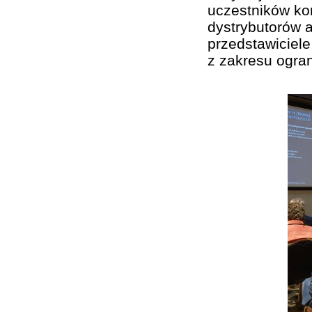
uczestników kon
dystrybutorów a
przedstawiciel
z zakresu ogran