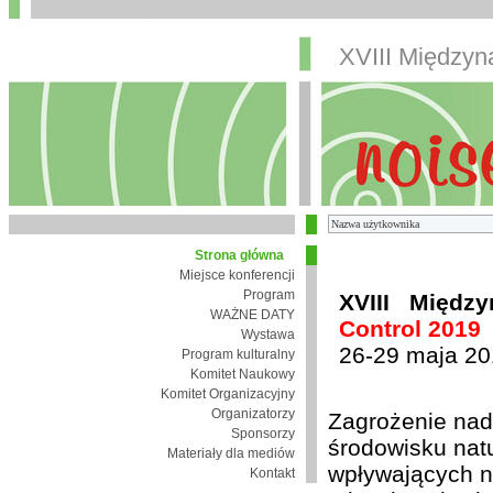
XVIII Między
Strona główna
Miejsce konferencji
Program
XVIII Międz
WAŻNE DATY
Control 2019
Wystawa
26-29 maja 20
Program kulturalny
Komitet Naukowy
Komitet Organizacyjny
Organizatorzy
Zagrożenie nad
Sponsorzy
środowisku nat
Materiały dla mediów
wpływających n
Kontakt