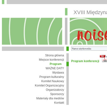
XVIII Między
Strona główna
Miejsce konferencji
Program konferencji
Program
WAŻNE DATY
Wystawa
Program kulturalny
Komitet Naukowy
Komitet Organizacyjny
Organizatorzy
Sponsorzy
Materiały dla mediów
Kontakt