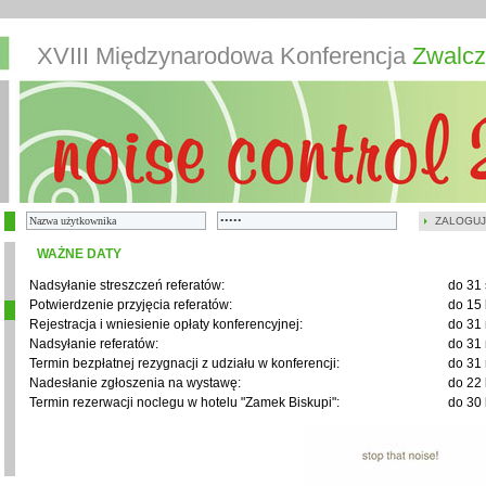
XVIII Międzynarodowa Konferencja
Zwalcz
ZALOGUJ
WAŻNE DATY
Nadsyłanie streszczeń referatów:
do 31 
Potwierdzenie przyjęcia referatów:
do 15 
Rejestracja i wniesienie opłaty konferencyjnej:
do 31 
Nadsyłanie referatów:
do 31 
Termin bezpłatnej rezygnacji z udziału w konferencji:
do 31 
Nadesłanie zgłoszenia na wystawę:
do 22 
Termin rezerwacji noclegu w hotelu "Zamek Biskupi":
do 30 