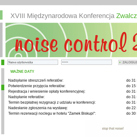
XVIII Międzynarodowa Konferencja
Zwalcz
ZALOGUJ
WAŻNE DATY
Nadsyłanie streszczeń referatów:
do 31 
Potwierdzenie przyjęcia referatów:
do 15 
Rejestracja i wniesienie opłaty konferencyjnej:
do 31 
Nadsyłanie referatów:
do 31 
Termin bezpłatnej rezygnacji z udziału w konferencji:
do 31 
Nadesłanie zgłoszenia na wystawę:
do 22 
Termin rezerwacji noclegu w hotelu "Zamek Biskupi":
do 30 