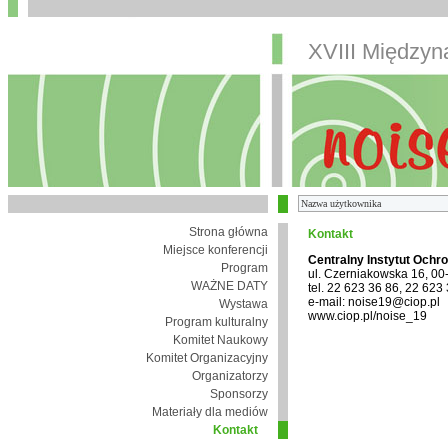
XVIII Między
Strona główna
Kontakt
Miejsce konferencji
Centralny Instytut Ochr
Program
ul. Czerniakowska 16, 0
WAŻNE DATY
tel. 22 623 36 86, 22 623
e-mail: noise19@ciop.pl
Wystawa
www.ciop.pl/noise_19
Program kulturalny
Komitet Naukowy
Komitet Organizacyjny
Organizatorzy
Sponsorzy
Materiały dla mediów
Kontakt