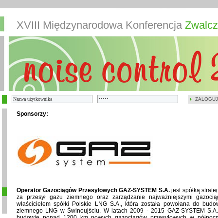
XVIII Międzynarodowa Konferencja
Zwalcz
ZALOGUJ
Sponsorzy:
Operator Gazociągów Przesyłowych GAZ-SYSTEM S.A.
jest spółką strat
za przesył gazu ziemnego oraz zarządzanie najważniejszymi gazoci
właścicielem spółki Polskie LNG S.A., która została powołana do budow
ziemnego LNG w Świnoujściu. W latach 2009 - 2015 GAZ-SYSTEM S.A. z
budowie ponad 1200 km nowych gazociągów przesyłowych w północno-