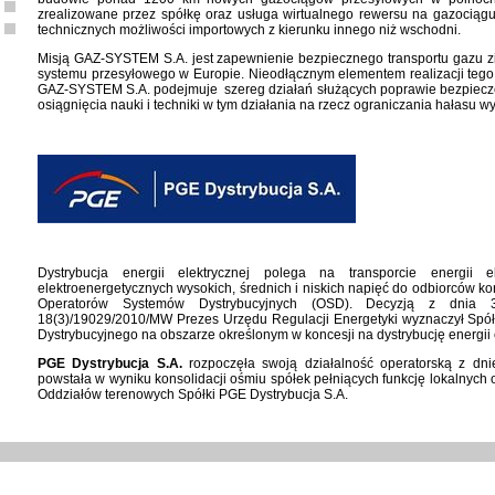
zrealizowane przez spółkę oraz usługa wirtualnego rewersu na gazociąg
technicznych możliwości importowych z kierunku innego niż wschodni.
Misją GAZ-SYSTEM S.A. jest zapewnienie bezpiecznego transportu gazu z
systemu przesyłowego w Europie. Nieodłącznym elementem realizacji tego c
GAZ-SYSTEM S.A. podejmuje szereg działań służących poprawie bezpiecz
osiągnięcia nauki i techniki w tym działania na rzecz ograniczania hałasu 
Dystrybucja energii elektrycznej polega na transporcie energii 
elektroenergetycznych wysokich, średnich i niskich napięć do odbiorców ko
Operatorów Systemów Dystrybucyjnych (OSD). Decyzją z dnia 
18(3)/19029/2010/MW Prezes Urzędu Regulacji Energetyki wyznaczył Spó
Dystrybucyjnego na obszarze określonym w koncesji na dystrybucję energii e
PGE Dystrybucja S.A.
rozpoczęła swoją działalność operatorską z dn
powstała w wyniku konsolidacji ośmiu spółek pełniących funkcję lokalnych
Oddziałów terenowych Spółki PGE Dystrybucja S.A.