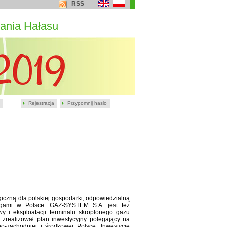
RSS
ania Hałasu
Rejestracja
Przypomnij hasło
egiczną dla polskiej gospodarki, odpowiedzialną
ągami w Polsce. GAZ-SYSTEM S.A. jest też
y i eksploatacji terminalu skroplonego gazu
realizował plan inwestycyjny polegający na
zachodniej i środkowej Polsce. Inwestycje