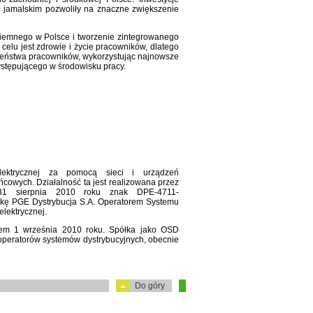
u jamalskim pozwoliły na znaczne zwiększenie
iemnego w Polsce i tworzenie zintegrowanego
elu jest zdrowie i życie pracowników, dlatego
eństwa pracowników, wykorzystując najnowsze
występującego w środowisku pracy.
elektrycznej za pomocą sieci i urządzeń
ńcowych. Działalność ta jest realizowana przez
31 sierpnia 2010 roku znak DPE-4711-
łkę PGE Dystrybucja S.A. Operatorem Systemu
lektrycznej.
iem 1 września 2010 roku. Spółka jako OSD
 operatorów systemów dystrybucyjnych, obecnie
Do góry