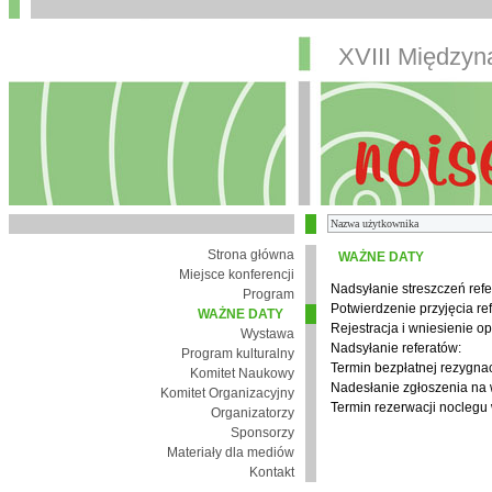
XVIII Między
Strona główna
WAŻNE DATY
Miejsce konferencji
Nadsyłanie streszczeń refe
Program
Potwierdzenie przyjęcia re
WAŻNE DATY
Rejestracja i wniesienie op
Wystawa
Nadsyłanie referatów:
Program kulturalny
Termin bezpłatnej rezygnacj
Komitet Naukowy
Nadesłanie zgłoszenia na
Komitet Organizacyjny
Termin rezerwacji noclegu 
Organizatorzy
Sponsorzy
Materiały dla mediów
Kontakt