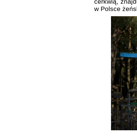
cerkwią, znajd
w Polsce żeńs