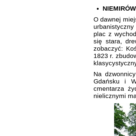
NIEMIRÓW
O dawnej miej
urbanistyczn
plac z wychod
się stara, d
zobaczyć: Koś
1823 r. zbudo
klasycystyczn
Na dzwonnicy
Gdańsku i Wa
cmentarza ży
nielicznymi m