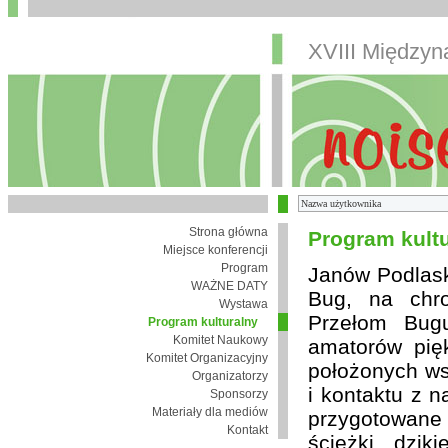
XVIII Między
Strona główna
Program kult
Miejsce konferencji
Program
Janów Podlaski
WAŻNE DATY
Bug, na chro
Wystawa
Przełom Bugu
Program kulturalny
Komitet Naukowy
amatorów pię
Komitet Organizacyjny
położonych wsi
Organizatorzy
i kontaktu z 
Sponsorzy
Materiały dla mediów
przygotowane
Kontakt
ścieżki, dzik