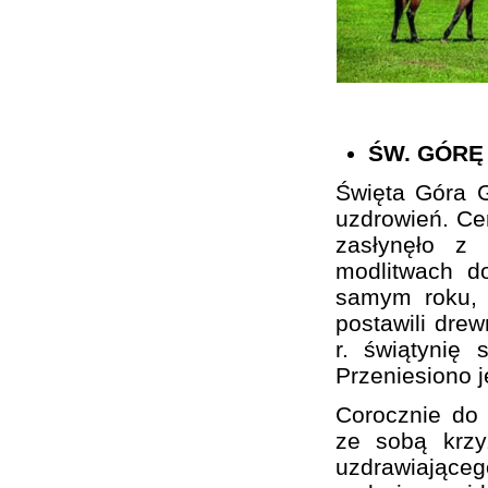
ŚW. GÓRĘ
Święta Góra G
uzdrowień. Cer
zasłynęło z
modlitwach d
samym roku, 
postawili drew
r. świątynię 
Przeniesiono 
Corocznie do 
ze sobą krzy
uzdrawiającego