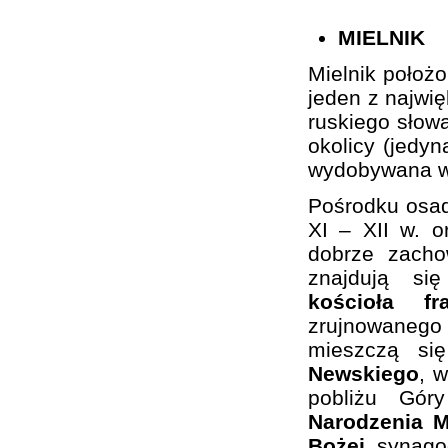
MIELNIK
Mielnik położ
jeden z najwi
ruskiego słowa
okolicy (jedy
wydobywana w 
Pośrodku osa
XI – XII w. 
dobrze zacho
znajdują si
kościoła f
zrujnowaneg
mieszczą si
Newskiego
, 
pobliżu Gó
Narodzenia M
Bożej
, synago