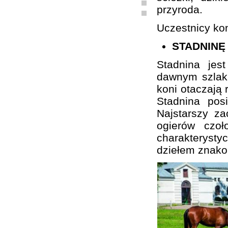
przyroda.
Uczestnicy kon
STADNINĘ
Stadnina je
dawnym szlaku
koni otaczają 
Stadnina pos
Najstarszy z
ogierów czo
charakterystyc
dziełem znako