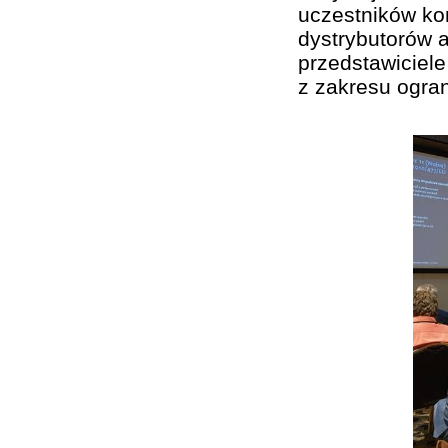
uczestników kon
dystrybutorów a
przedstawiciel
z zakresu ogran