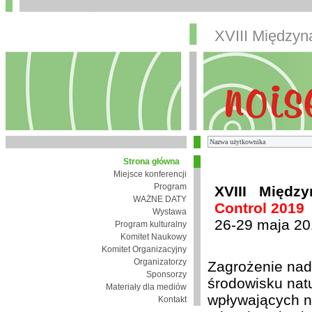
XVIII Między
Strona główna
Miejsce konferencji
Program
XVIII Międz
WAŻNE DATY
Control 2019
Wystawa
26-29 maja 20
Program kulturalny
Komitet Naukowy
Komitet Organizacyjny
Organizatorzy
Zagrożenie nad
Sponsorzy
środowisku nat
Materiały dla mediów
wpływających n
Kontakt