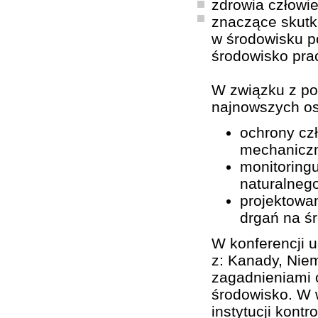
zdrowia człowie
znaczące skutk
w środowisku p
środowisko pra
W związku z po
najnowszych os
ochrony cz
mechanicz
monitoring
naturalnego
projektowan
drgań na ś
W konferencji u
z: Kanady, Niem
zagadnieniami o
środowisko. W w
instytucji kont