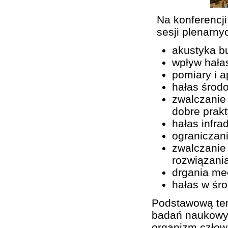
Na konferencj
sesji plenarny
akustyka b
wpływ hała
pomiary i a
hałas środ
zwalczanie
dobre prak
hałas infra
ograniczan
zwalczanie
rozwiązani
drgania me
hałas w śro
Podstawową tem
badań naukowyc
organizm człow