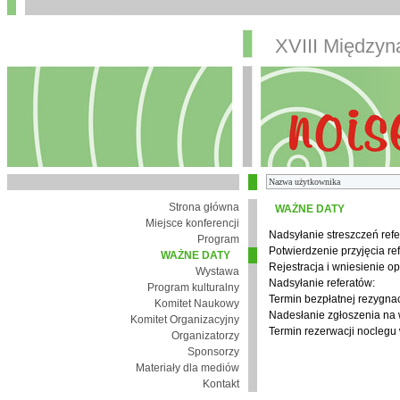
XVIII Między
Strona główna
WAŻNE DATY
Miejsce konferencji
Nadsyłanie streszczeń refe
Program
Potwierdzenie przyjęcia re
WAŻNE DATY
Rejestracja i wniesienie op
Wystawa
Nadsyłanie referatów:
Program kulturalny
Termin bezpłatnej rezygnacj
Komitet Naukowy
Nadesłanie zgłoszenia na
Komitet Organizacyjny
Termin rezerwacji noclegu 
Organizatorzy
Sponsorzy
Materiały dla mediów
Kontakt