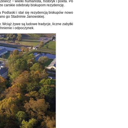
icz − wielki humanista, historyk i poeta. Po
dze carskie odebrały biskupom rezydencję.
 Podlaski i stał się rezydencją biskupów nowo
zano go Stadninie Janowskiej.
 Wciąż żywe są ludowe tradycje, liczne zabytki
tchnienie i odpoczynek.