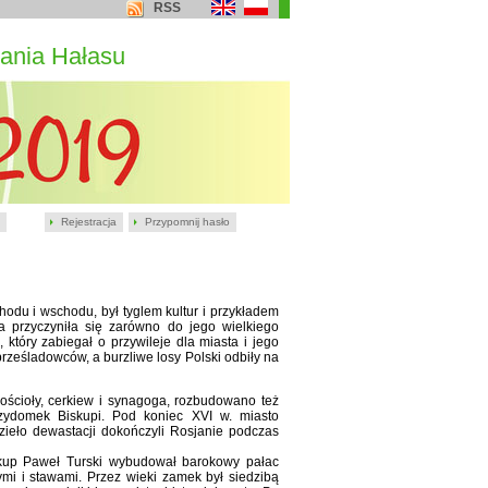
RSS
ania Hałasu
Rejestracja
Przypomnij hasło
hodu i wschodu, był tyglem kultur i przykładem
cja przyczyniła się zarówno do jego wielkiego
który zabiegał o przywileje dla miasta i jego
rześladowców, a burzliwe losy Polski odbiły na
ścioły, cerkiew i synagoga, rozbudowano też
zydomek Biskupi. Pod koniec XVI w. miasto
zieło dewastacji dokończyli Rosjanie podczas
skup Paweł Turski wybudował barokowy pałac
mi i stawami. Przez wieki zamek był siedzibą