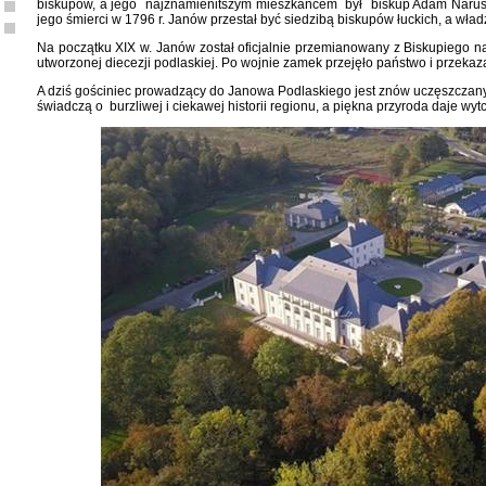
biskupów, a jego najznamienitszym mieszkańcem był biskup Adam Naruszew
jego śmierci w 1796 r. Janów przestał być siedzibą biskupów łuckich, a wła
Na początku XIX w. Janów został oficjalnie przemianowany z Biskupiego na
utworzonej diecezji podlaskiej. Po wojnie zamek przejęło państwo i przeka
A dziś gościniec prowadzący do Janowa Podlaskiego jest znów uczęszczany.
świadczą o burzliwej i ciekawej historii regionu, a piękna przyroda daje wy