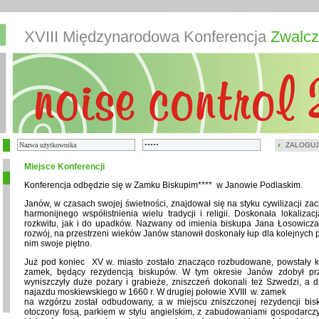
XVIII Międzynarodowa Konferencja
Zwalcz
ZALOGUJ
Miejsce Konferencji
Konferencja odbędzie się w Zamku Biskupim**** w Janowie Podlaskim.
Janów, w czasach swojej świetności, znajdował się na styku cywilizacji zac
harmonijnego współistnienia wielu tradycji i religii. Doskonała lokaliza
rozkwitu, jak i do upadków. Nazwany od imienia biskupa Jana Łosowicza, 
rozwój, na przestrzeni wieków Janów stanowił doskonały łup dla kolejnych p
nim swoje piętno.
Już pod koniec XV w. miasto zostało znacząco rozbudowane, powstały ko
zamek, będący rezydencją biskupów. W tym okresie Janów zdobył pr
wyniszczyły duże pożary i grabieże, zniszczeń dokonali też Szwedzi, a d
najazdu moskiewskiego w 1660 r. W drugiej połowie XVIII w. zamek
na wzgórzu został odbudowany, a w miejscu zniszczonej rezydencji bi
otoczony fosą, parkiem w stylu angielskim, z zabudowaniami gospodarczy