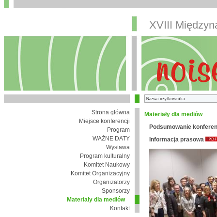
XVIII Między
Strona główna
Materiały dla mediów
Miejsce konferencji
Podsumowanie konferen
Program
WAŻNE DATY
Informacja prasowa
Wystawa
Program kulturalny
Komitet Naukowy
Komitet Organizacyjny
Organizatorzy
Sponsorzy
Materiały dla mediów
Kontakt