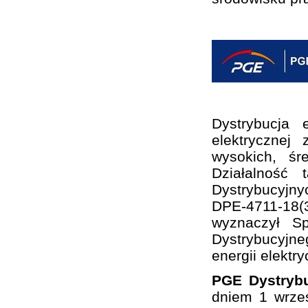
Dystrybucja 
elektrycznej
wysokich, śr
Działalność
Dystrybucyjny
DPE-4711-18(3
wyznaczył S
Dystrybucyjne
energii elektry
PGE Dystrybu
dniem 1 wrze