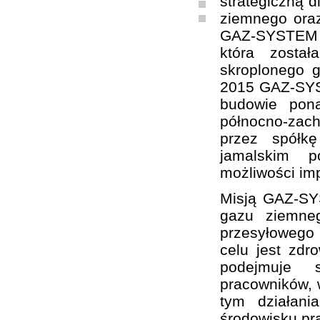
strategiczną d
ziemnego oraz
GAZ-SYSTEM S
która zosta
skroplonego 
2015 GAZ-SYST
budowie pon
północno-zach
przez spółk
jamalskim p
możliwości im
Misją GAZ-SY
gazu ziemne
przesyłowego
celu jest zd
podejmuje sz
pracowników, w
tym działani
środowisku pr