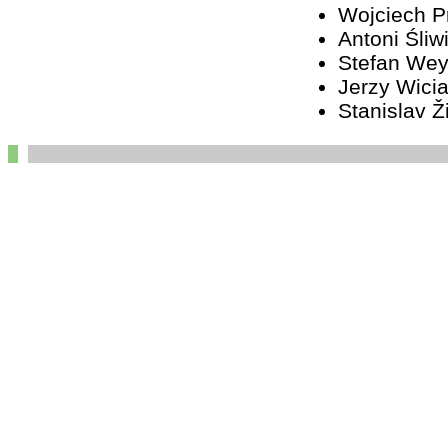
Wojciech 
Antoni Śliw
Stefan We
Jerzy Wici
Stanislav Ž