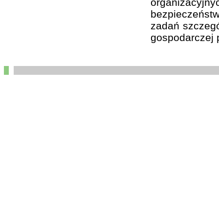
organizacyj
bezpieczeństw
zadań szczegól
gospodarczej p