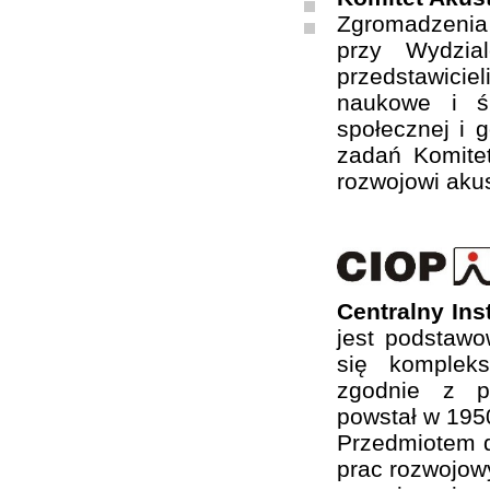
Zgromadzenia
przy Wydzia
przedstawiciel
naukowe i ś
społecznej i 
zadań Komite
rozwojowi akus
Centralny In
jest podstaw
się komplek
zgodnie z ps
powstał w 1950
Przedmiotem d
prac rozwojow