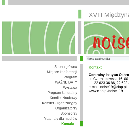
XVIII Między
Strona główna
Kontakt
Miejsce konferencji
Centralny Instytut Ochr
Program
ul. Czerniakowska 16, 0
WAŻNE DATY
tel. 22 623 36 86, 22 623
e-mail: noise19@ciop.pl
Wystawa
www.ciop.pl/noise_19
Program kulturalny
Komitet Naukowy
Komitet Organizacyjny
Organizatorzy
Sponsorzy
Materiały dla mediów
Kontakt