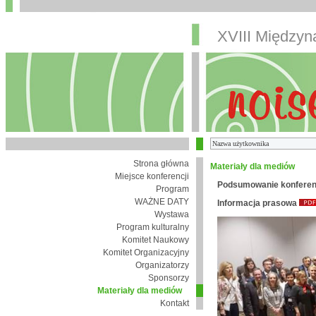
XVIII Między
Strona główna
Materiały dla mediów
Miejsce konferencji
Podsumowanie konferen
Program
WAŻNE DATY
Informacja prasowa
Wystawa
Program kulturalny
Komitet Naukowy
Komitet Organizacyjny
Organizatorzy
Sponsorzy
Materiały dla mediów
Kontakt