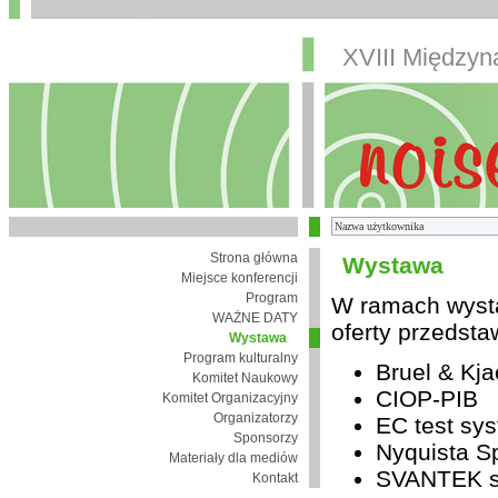
XVIII Między
Strona główna
Wystawa
Miejsce konferencji
Program
W ramach wysta
WAŻNE DATY
oferty przedsta
Wystawa
Program kulturalny
Bruel & Kja
Komitet Naukowy
CIOP-PIB
Komitet Organizacyjny
Organizatorzy
EC test sys
Sponsorzy
Nyquista Sp
Materiały dla mediów
SVANTEK sp
Kontakt