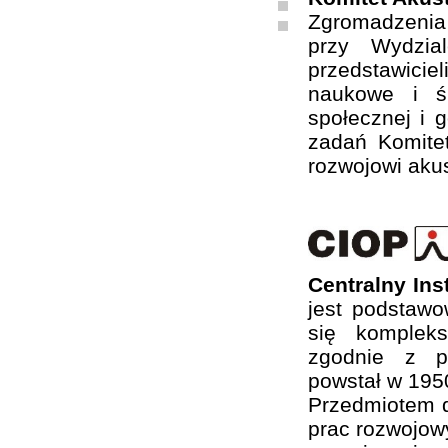
Zgromadzenia
przy Wydzia
przedstawiciel
naukowe i ś
społecznej i 
zadań Komite
rozwojowi akus
Centralny In
jest podstaw
się komplek
zgodnie z ps
powstał w 1950
Przedmiotem d
prac rozwojow