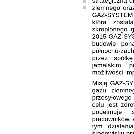
strategiczną d
ziemnego oraz
GAZ-SYSTEM S
która zosta
skroplonego 
2015 GAZ-SYST
budowie pon
północno-zach
przez spółk
jamalskim p
możliwości im
Misją GAZ-SY
gazu ziemne
przesyłowego
celu jest zd
podejmuje sz
pracowników, w
tym działani
środowisku pr