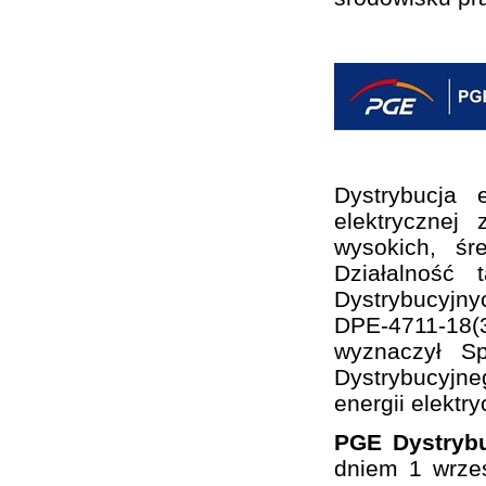
Dystrybucja 
elektrycznej
wysokich, śr
Działalność
Dystrybucyjny
DPE-4711-18(3
wyznaczył S
Dystrybucyjne
energii elektry
PGE Dystrybu
dniem 1 wrze