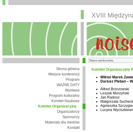
XVIII Między
Strona główna
Komitet Organizacyjny K
Miejsce konferencji
Wiktor Marek Zawi
Program
Dariusz Pleban – 
WAŻNE DATY
Alfred Brzozowski
Wystawa
Leszek Morzyński
Program kulturalny
Jan Radosz
Komitet Naukowy
Małgorzata Suchec
Agnieszka Szczygie
Komitet Organizacyjny
Lucyna Wyciszkiewi
Organizatorzy
Sponsorzy
Materiały dla mediów
Kontakt