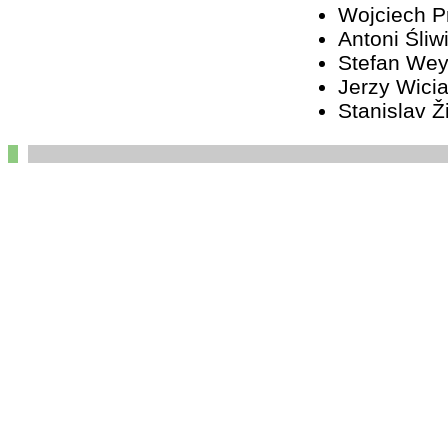
Wojciech 
Antoni Śliw
Stefan We
Jerzy Wici
Stanislav Ž