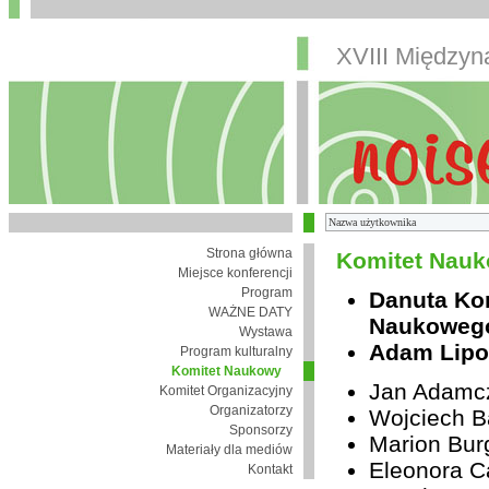
XVIII Między
Strona główna
Komitet Nauk
Miejsce konferencji
Program
Danuta Ko
WAŻNE DATY
Naukoweg
Wystawa
Adam Lipo
Program kulturalny
Komitet Naukowy
Jan Adamc
Komitet Organizacyjny
Organizatorzy
Wojciech B
Sponsorzy
Marion Bur
Materiały dla mediów
Eleonora Ca
Kontakt