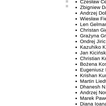
Czesław C
Zbigniew D
Andrzej Do
Wiesław Fi
Len Gelma
Christan G
Grażyna G
Ondrej Jiri
Kazuhiko 
Jan Kicińsk
Christian K
Bożena Ko
Eugeniusz
Krishan Ku
Martin Lied
Dhanesh N
Andrzej No
Marek Paw
Diana Ioan