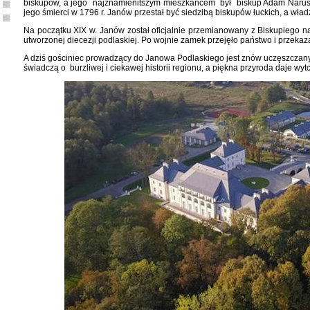
biskupów, a jego najznamienitszym mieszkańcem był biskup Adam Naruszew
jego śmierci w 1796 r. Janów przestał być siedzibą biskupów łuckich, a wła
Na początku XIX w. Janów został oficjalnie przemianowany z Biskupiego na
utworzonej diecezji podlaskiej. Po wojnie zamek przejęło państwo i przeka
A dziś gościniec prowadzący do Janowa Podlaskiego jest znów uczęszczany.
świadczą o burzliwej i ciekawej historii regionu, a piękna przyroda daje wy