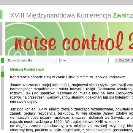
XVIII Międzynarodowa Konferencja
Zwalcz
ZALOGUJ
Miejsce Konferencji
Konferencja odbędzie się w Zamku Biskupim**** w Janowie Podlaskim.
Janów, w czasach swojej świetności, znajdował się na styku cywilizacji zac
harmonijnego współistnienia wielu tradycji i religii. Doskonała lokaliza
rozkwitu, jak i do upadków. Nazwany od imienia biskupa Jana Łosowicza, 
rozwój, na przestrzeni wieków Janów stanowił doskonały łup dla kolejnych p
nim swoje piętno.
Już pod koniec XV w. miasto zostało znacząco rozbudowane, powstały ko
zamek, będący rezydencją biskupów. W tym okresie Janów zdobył pr
wyniszczyły duże pożary i grabieże, zniszczeń dokonali też Szwedzi, a d
najazdu moskiewskiego w 1660 r. W drugiej połowie XVIII w. zamek
na wzgórzu został odbudowany, a w miejscu zniszczonej rezydencji bi
otoczony fosą, parkiem w stylu angielskim, z zabudowaniami gospodarczy