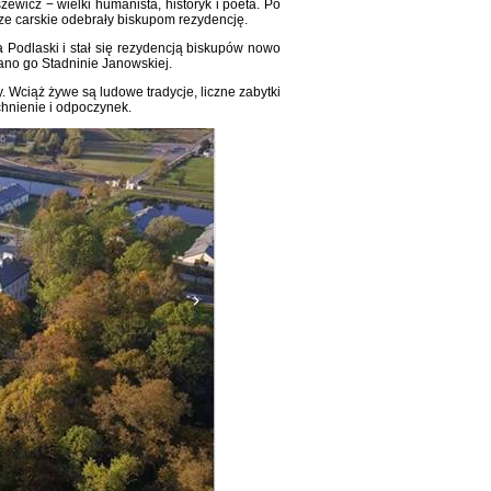
icz − wielki humanista, historyk i poeta. Po
dze carskie odebrały biskupom rezydencję.
 Podlaski i stał się rezydencją biskupów nowo
zano go Stadninie Janowskiej.
 Wciąż żywe są ludowe tradycje, liczne zabytki
tchnienie i odpoczynek.