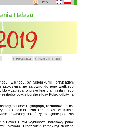
RSS
ania Hałasu
Rejestracja
Przypomnij hasło
hodu i wschodu, był tyglem kultur i przykładem
cja przyczyniła się zarówno do jego wielkiego
który zabiegał o przywileje dla miasta i jego
rześladowców, a burzliwe losy Polski odbiły na
ścioły, cerkiew i synagoga, rozbudowano też
zydomek Biskupi. Pod koniec XVI w. miasto
zieło dewastacji dokończyli Rosjanie podczas
skup Paweł Turski wybudował barokowy pałac
mi i stawami. Przez wieki zamek był siedzibą