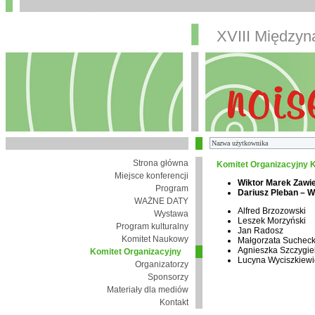
XVIII Między
Strona główna
Komitet Organizacyjny K
Miejsce konferencji
Wiktor Marek Zawi
Program
Dariusz Pleban – 
WAŻNE DATY
Alfred Brzozowski
Wystawa
Leszek Morzyński
Program kulturalny
Jan Radosz
Komitet Naukowy
Małgorzata Suchec
Agnieszka Szczygie
Komitet Organizacyjny
Lucyna Wyciszkiewi
Organizatorzy
Sponsorzy
Materiały dla mediów
Kontakt