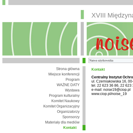
XVIII Między
Strona główna
Kontakt
Miejsce konferencji
Centralny Instytut Ochr
Program
ul. Czerniakowska 16, 0
WAŻNE DATY
tel. 22 623 36 86, 22 623
e-mail: noise19@ciop.pl
Wystawa
www.ciop.pl/noise_19
Program kulturalny
Komitet Naukowy
Komitet Organizacyjny
Organizatorzy
Sponsorzy
Materiały dla mediów
Kontakt