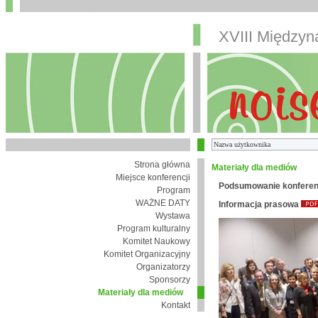
XVIII Między
Strona główna
Materiały dla mediów
Miejsce konferencji
Podsumowanie konferen
Program
WAŻNE DATY
Informacja prasowa
Wystawa
Program kulturalny
Komitet Naukowy
Komitet Organizacyjny
Organizatorzy
Sponsorzy
Materiały dla mediów
Kontakt