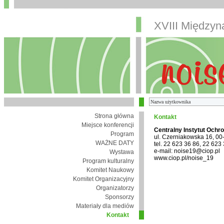
XVIII Między
Strona główna
Kontakt
Miejsce konferencji
Centralny Instytut Ochr
Program
ul. Czerniakowska 16, 0
WAŻNE DATY
tel. 22 623 36 86, 22 623
e-mail: noise19@ciop.pl
Wystawa
www.ciop.pl/noise_19
Program kulturalny
Komitet Naukowy
Komitet Organizacyjny
Organizatorzy
Sponsorzy
Materiały dla mediów
Kontakt