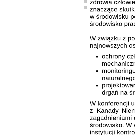
zdrowia człowie
znaczące skutk
w środowisku p
środowisko pra
W związku z po
najnowszych os
ochrony cz
mechanicz
monitoring
naturalnego
projektowan
drgań na ś
W konferencji u
z: Kanady, Niem
zagadnieniami o
środowisko. W w
instytucji kont