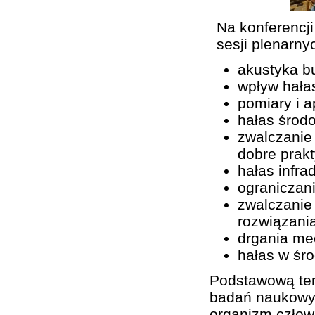
Na konferencj
sesji plenarny
akustyka b
wpływ hała
pomiary i a
hałas środ
zwalczanie
dobre prak
hałas infra
ograniczan
zwalczanie
rozwiązani
drgania me
hałas w śro
Podstawową tem
badań naukowyc
organizm człow