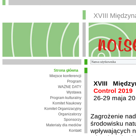
XVIII Między
Strona główna
Miejsce konferencji
Program
XVIII Międz
WAŻNE DATY
Control 2019
Wystawa
26-29 maja 20
Program kulturalny
Komitet Naukowy
Komitet Organizacyjny
Organizatorzy
Zagrożenie nad
Sponsorzy
środowisku nat
Materiały dla mediów
wpływających n
Kontakt