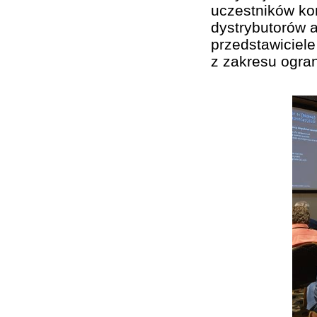
uczestników kon
dystrybutorów a
przedstawiciel
z zakresu ogran