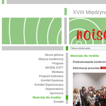
XVIII Między
Strona główna
Materiały dla mediów
Miejsce konferencji
Podsumowanie konferen
Program
WAŻNE DATY
Informacja prasowa
Wystawa
Program kulturalny
Komitet Naukowy
Komitet Organizacyjny
Organizatorzy
Sponsorzy
Materiały dla mediów
Kontakt