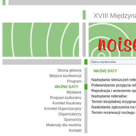
XVIII Między
Strona główna
WAŻNE DATY
Miejsce konferencji
Nadsyłanie streszczeń refe
Program
Potwierdzenie przyjęcia re
WAŻNE DATY
Rejestracja i wniesienie op
Wystawa
Nadsyłanie referatów:
Program kulturalny
Termin bezpłatnej rezygnacj
Komitet Naukowy
Nadesłanie zgłoszenia na
Komitet Organizacyjny
Termin rezerwacji noclegu 
Organizatorzy
Sponsorzy
Materiały dla mediów
Kontakt