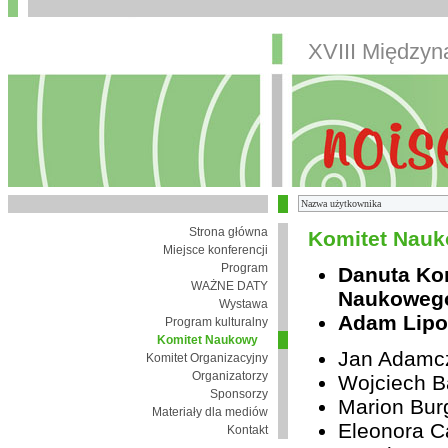
XVIII Między
Strona główna
Komitet Nauk
Miejsce konferencji
Program
Danuta Ko
WAŻNE DATY
Naukoweg
Wystawa
Adam Lipo
Program kulturalny
Komitet Naukowy
Jan Adamc
Komitet Organizacyjny
Organizatorzy
Wojciech B
Sponsorzy
Marion Bur
Materiały dla mediów
Eleonora Ca
Kontakt