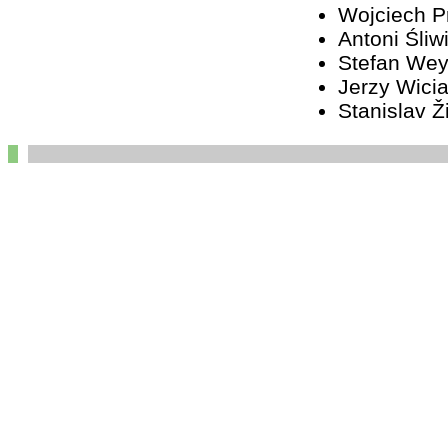
Wojciech 
Antoni Śliw
Stefan We
Jerzy Wici
Stanislav Ž