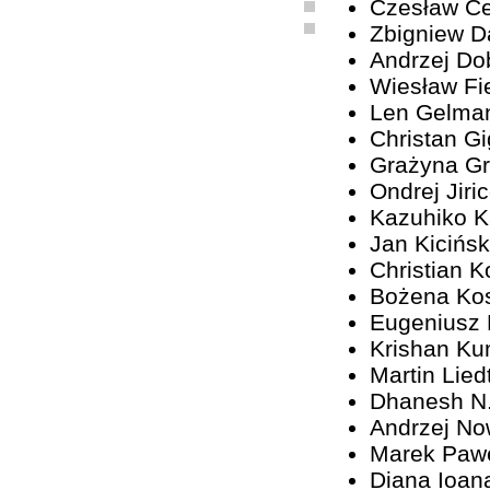
Czesław C
Zbigniew D
Andrzej Do
Wiesław Fi
Len Gelma
Christan G
Grażyna G
Ondrej Jiri
Kazuhiko 
Jan Kicińsk
Christian K
Bożena Ko
Eugeniusz
Krishan Ku
Martin Lied
Dhanesh N
Andrzej No
Marek Paw
Diana Ioan