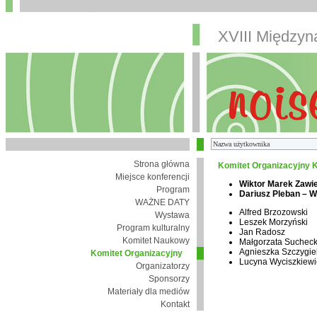
XVIII Między
Strona główna
Komitet Organizacyjny K
Miejsce konferencji
Wiktor Marek Zawi
Program
Dariusz Pleban – 
WAŻNE DATY
Alfred Brzozowski
Wystawa
Leszek Morzyński
Program kulturalny
Jan Radosz
Komitet Naukowy
Małgorzata Suchec
Agnieszka Szczygie
Komitet Organizacyjny
Lucyna Wyciszkiewi
Organizatorzy
Sponsorzy
Materiały dla mediów
Kontakt