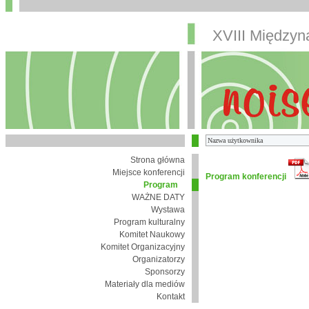
XVIII Między
Strona główna
Miejsce konferencji
Program konferencji
Program
WAŻNE DATY
Wystawa
Program kulturalny
Komitet Naukowy
Komitet Organizacyjny
Organizatorzy
Sponsorzy
Materiały dla mediów
Kontakt