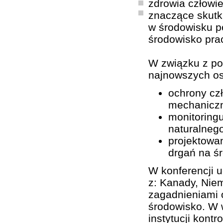
zdrowia człowie
znaczące skutk
w środowisku p
środowisko pra
W związku z po
najnowszych os
ochrony cz
mechanicz
monitoring
naturalnego
projektowan
drgań na ś
W konferencji u
z: Kanady, Niem
zagadnieniami o
środowisko. W w
instytucji kont