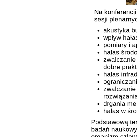
Na konferencj
sesji plenarny
akustyka b
wpływ hała
pomiary i a
hałas środ
zwalczanie
dobre prak
hałas infra
ograniczan
zwalczanie
rozwiązani
drgania me
hałas w śro
Podstawową tem
badań naukowyc
organizm człow