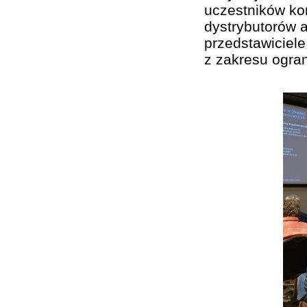
uczestników kon
dystrybutorów a
przedstawiciel
z zakresu ogran