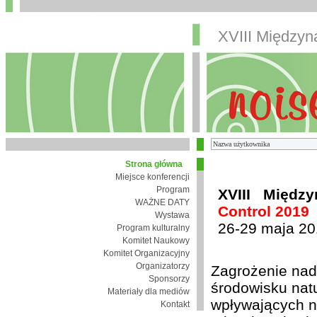
XVIII Między
Strona główna
Miejsce konferencji
Program
XVIII Międz
WAŻNE DATY
Control 2019
Wystawa
26-29 maja 20
Program kulturalny
Komitet Naukowy
Komitet Organizacyjny
Organizatorzy
Zagrożenie nad
Sponsorzy
środowisku nat
Materiały dla mediów
wpływających n
Kontakt