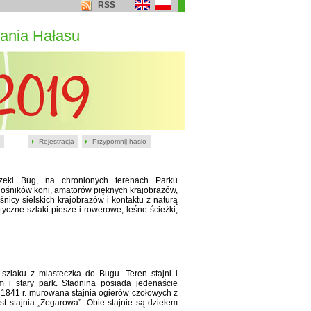
RSS
ania Hałasu
Rejestracja
Przypomnij hasło
rzeki Bug, na chronionych terenach Parku
iłośników koni, amatorów pięknych krajobrazów,
nicy sielskich krajobrazów i kontaktu z naturą
czne szlaki piesze i rowerowe, leśne ścieżki,
zlaku z miasteczka do Bugu. Teren stajni i
 i stary park. Stadnina posiada jedenaście
1841 r. murowana stajnia ogierów czołowych z
 stajnia „Zegarowa”. Obie stajnie są dziełem