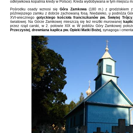
odkrywkowa kopalnia kredy w Polsce). Kreda wydobywana w tym miejscu ma
Pośrodku osady wznosi się
Góra Zamkowa
(180 m.) z grodziskiem z 
późniejszego zamku z dobrze zachowaną fosą. Niedaleko, u podnóża Gór
XVI-wiecznego
gotyckiego kościoła franciszkanów pw. Świętej Trójcy
światowej. Na Górze Zamkowej mieszczą się też resztki murowanej
kapli
przez rząd carski, w 2. połowie XIX w. W pobliżu Góry Zamkowej położ
Przeczystej
,
drewniana kaplica pw. Opieki Matki Bożej
, synagoga i cmenta