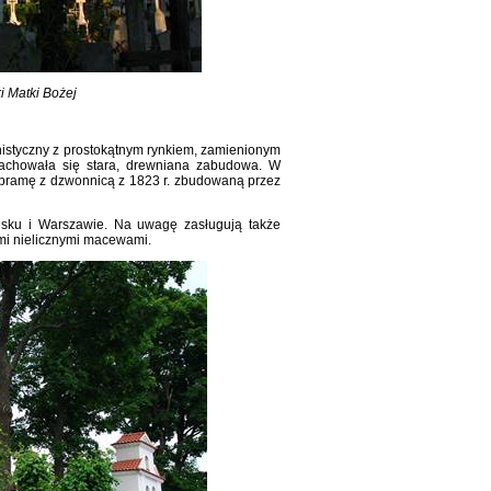
i Matki Bożej
istyczny z prostokątnym rynkiem, zamienionym
zachowała się stara, drewniana zabudowa. W
, bramę z dzwonnicą z 1823 r. zbudowaną przez
sku i Warszawie. Na uwagę zasługują także
ymi nielicznymi macewami.