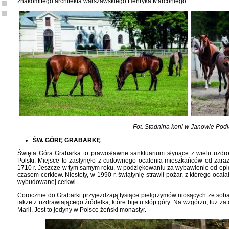
znakomitego architekta warszawskiego Henryka Marconiego.
Fot. Stadnina koni w Janowie Pod
ŚW. GÓRĘ GRABARKĘ
Święta Góra Grabarka to prawosławne sanktuarium słynące z wielu uzdro
Polski. Miejsce to zasłynęło z cudownego ocalenia mieszkańców od zara
1710 r. Jeszcze w tym samym roku, w podziękowaniu za wybawienie od epide
czasem cerkiew. Niestety, w 1990 r. świątynię strawił pożar, z którego ocal
wybudowanej cerkwi.
Corocznie do Grabarki przyjeżdżają tysiące pielgrzymów niosących ze sob
także z uzdrawiającego źródełka, które bije u stóp góry. Na wzgórzu, tuż za c
Marii. Jest to jedyny w Polsce żeński monastyr.