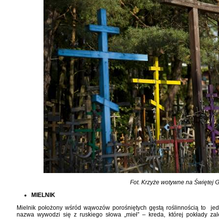
Fot. Krzyże wotywne na Świętej 
MIELNIK
Mielnik położony wśród wąwozów porośniętych gęstą roślinnością to je
nazwa wywodzi się z ruskiego słowa „mieł” – kreda, której pokłady zal