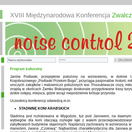
XVIII Międzynarodowa Konferencja
Zwalcz
ZALOGUJ
Program kulturalny
Janów Podlaski, przepięknie położony na wzniesieniu, w dolinie 
Krajobrazowego „Podlaski Przełom Bugu”, przyciąga pasjonatów historii, m
uroczych zakątków i malowniczo położonych wsi. Poszukiwacze ciszy, miłoś
znajdą w okolicach Zamku Biskupiego doskonale przygotowane trasy turysty
dzikie ostępy, miejsca, gdzie wciąż niepodzielnie króluje przyroda.
Uczestnicy konferencji odwiedzą m.in:
STADNINĘ KONI ARABSKICH
Stadnina jest rozlokowana w Wygodzie, tuż pod Janowem, na dawnym s
wybiegów dla koni otaczają rozległe łąki z wałem przeciwpowodziowym
zabytkowych budynków stajennych. Najstarszy zachowany to wzniesiona w 
maneżem, zwana „Czołową”. Najbardziej charakterystyczna dla Janowa jest