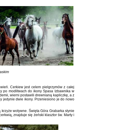
laskim
wień. Cerkiew jest celem pielgrzymów z całej
zy po modlitwach do ikony Spasa Izbawnika w
mii, wierni postawili drewnianą kapliczkę, a z
ały jedynie dwie ikony. Przeniesiono je do nowo
ą krzyże wotywne. Święta Góra Grabarka słynie
erkwią, znajduje się żeński klasztor św. Marty i