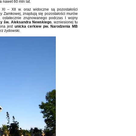
 nawet 60 mln lat.
XI – XII w. oraz widoczne są pozostałości
y Zamkowej, znajdują się pozostałości murów
, ostatecznie zrujnowanego podczas I wojny
cy św. Aleksandra Newskiego
, wzniesionej tu
ona jest
unicka cerkiew pw. Narodzenia MB
rz żydowski.