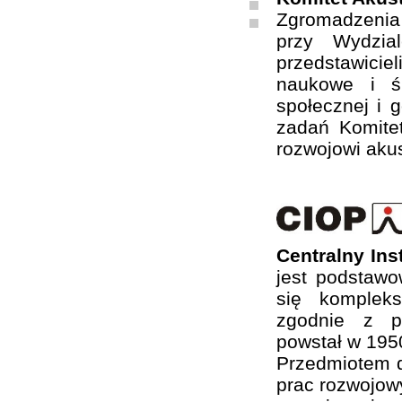
Zgromadzenia
przy Wydzia
przedstawiciel
naukowe i ś
społecznej i 
zadań Komite
rozwojowi akus
Centralny In
jest podstaw
się komplek
zgodnie z ps
powstał w 1950
Przedmiotem d
prac rozwojow