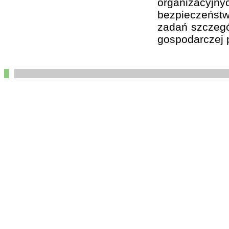
organizacyj
bezpieczeństw
zadań szczegól
gospodarczej p