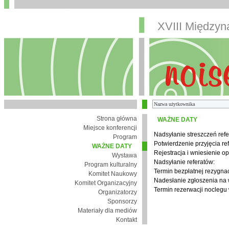
XVIII Między
Strona główna
WAŻNE DATY
Miejsce konferencji
Nadsyłanie streszczeń refe
Program
Potwierdzenie przyjęcia re
WAŻNE DATY
Rejestracja i wniesienie op
Wystawa
Nadsyłanie referatów:
Program kulturalny
Termin bezpłatnej rezygnacj
Komitet Naukowy
Nadesłanie zgłoszenia na
Komitet Organizacyjny
Termin rezerwacji noclegu 
Organizatorzy
Sponsorzy
Materiały dla mediów
Kontakt