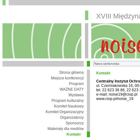
XVIII Między
Strona główna
Kontakt
Miejsce konferencji
Centralny Instytut Ochr
Program
ul. Czerniakowska 16, 0
WAŻNE DATY
tel. 22 623 36 86, 22 623
e-mail: noise19@ciop.pl
Wystawa
www.ciop.pl/noise_19
Program kulturalny
Komitet Naukowy
Komitet Organizacyjny
Organizatorzy
Sponsorzy
Materiały dla mediów
Kontakt