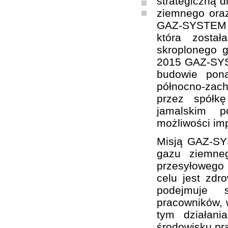
strategiczną d
ziemnego oraz
GAZ-SYSTEM S
która zosta
skroplonego 
2015 GAZ-SYST
budowie pon
północno-zach
przez spółk
jamalskim p
możliwości im
Misją GAZ-SY
gazu ziemne
przesyłowego
celu jest zd
podejmuje sz
pracowników, w
tym działani
środowisku pr