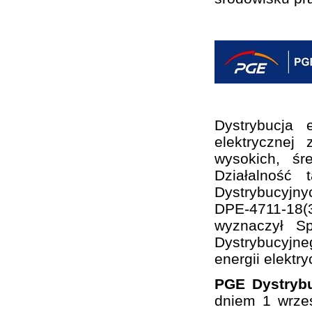
Dystrybucja 
elektrycznej
wysokich, śr
Działalność
Dystrybucyjny
DPE-4711-18(3
wyznaczył S
Dystrybucyjne
energii elektry
PGE Dystrybu
dniem 1 wrze