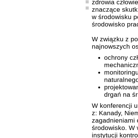
zdrowia człowie
znaczące skutk
w środowisku p
środowisko pra
W związku z po
najnowszych os
ochrony cz
mechanicz
monitoring
naturalnego
projektowan
drgań na ś
W konferencji u
z: Kanady, Niem
zagadnieniami o
środowisko. W w
instytucji kont