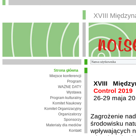
XVIII Między
Strona główna
Miejsce konferencji
Program
XVIII Międz
WAŻNE DATY
Control 2019
Wystawa
26-29 maja 20
Program kulturalny
Komitet Naukowy
Komitet Organizacyjny
Organizatorzy
Zagrożenie nad
Sponsorzy
środowisku nat
Materiały dla mediów
wpływających n
Kontakt