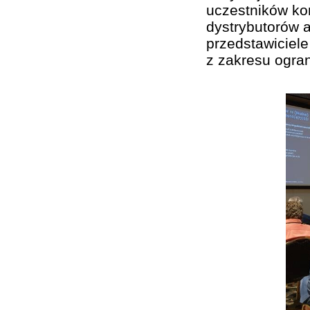
uczestników kon
dystrybutorów a
przedstawiciel
z zakresu ogran