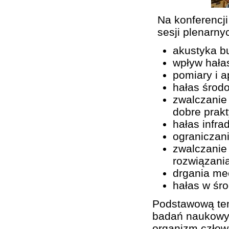
Na konferencj
sesji plenarny
akustyka b
wpływ hała
pomiary i a
hałas środ
zwalczanie
dobre prak
hałas infra
ograniczan
zwalczanie
rozwiązani
drgania me
hałas w śro
Podstawową tem
badań naukowyc
organizm człow