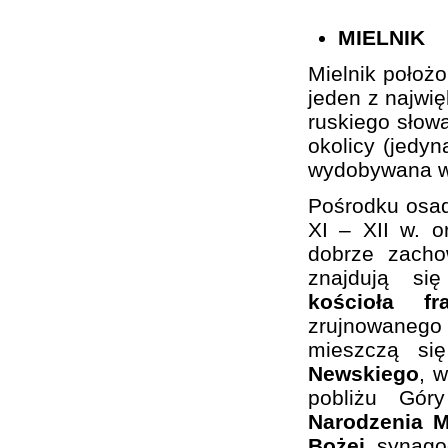
MIELNIK
Mielnik położ
jeden z najwi
ruskiego słowa
okolicy (jedy
wydobywana w 
Pośrodku osa
XI – XII w. 
dobrze zacho
znajdują si
kościoła f
zrujnowaneg
mieszczą si
Newskiego
, 
pobliżu Gó
Narodzenia M
Bożej
, synago