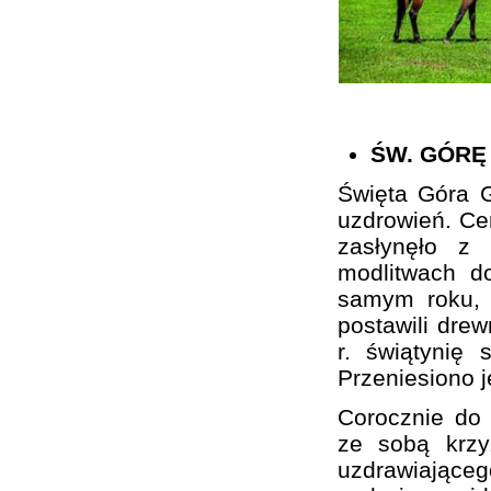
ŚW. GÓRĘ
Święta Góra G
uzdrowień. Cer
zasłynęło z
modlitwach d
samym roku, 
postawili drew
r. świątynię 
Przeniesiono 
Corocznie do 
ze sobą krzy
uzdrawiającego