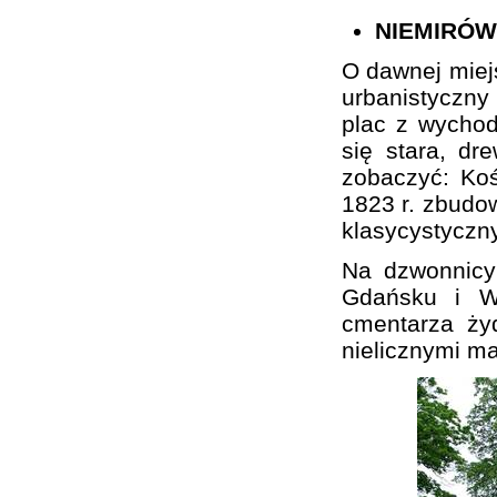
NIEMIRÓW
O dawnej miej
urbanistyczn
plac z wychod
się stara, d
zobaczyć: Koś
1823 r. zbudo
klasycystyczn
Na dzwonnicy
Gdańsku i Wa
cmentarza ży
nielicznymi m