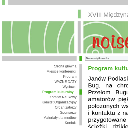
XVIII Między
Strona główna
Program kult
Miejsce konferencji
Program
Janów Podlaski
WAŻNE DATY
Bug, na chro
Wystawa
Przełom Bugu
Program kulturalny
Komitet Naukowy
amatorów pię
Komitet Organizacyjny
położonych wsi
Organizatorzy
i kontaktu z 
Sponsorzy
Materiały dla mediów
przygotowane
Kontakt
ścieżki, dzik