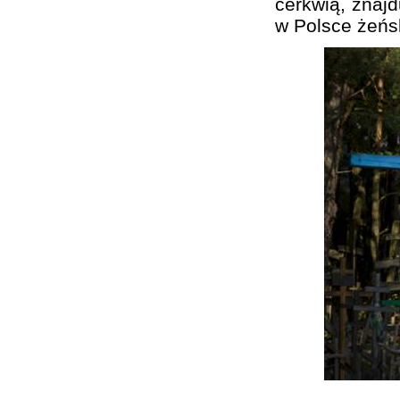
cerkwią, znajd
w Polsce żeńs