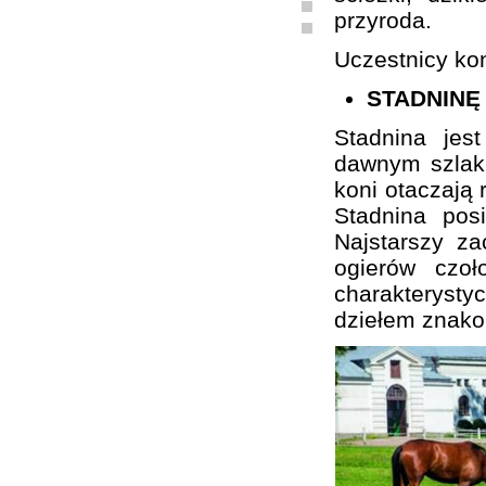
przyroda.
Uczestnicy kon
STADNINĘ
Stadnina je
dawnym szlaku
koni otaczają 
Stadnina pos
Najstarszy z
ogierów czo
charakterystyc
dziełem znako