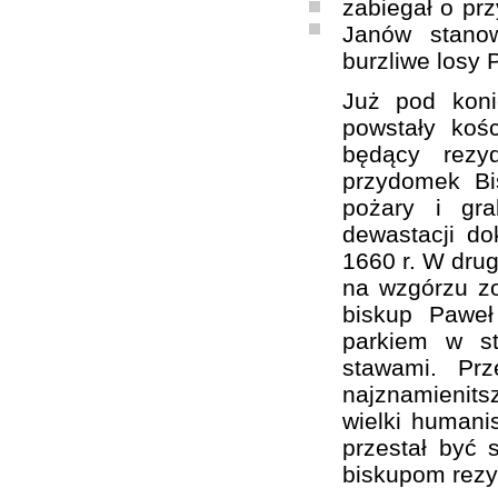
zabiegał o prz
Janów stanow
burzliwe losy 
Już pod kon
powstały koś
będący rezy
przydomek Bi
pożary i gra
dewastacji d
1660 r. W drug
na wzgórzu zo
biskup Paweł
parkiem w st
stawami. Pr
najznamienit
wielki humanis
przestał być 
biskupom rezy