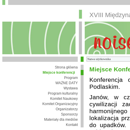
XVIII Między
Strona główna
Miejsce Konfe
Miejsce konferencji
Program
Konferencja
WAŻNE DATY
Podlaskim.
Wystawa
Program kulturalny
Janów, w cza
Komitet Naukowy
cywilizacji 
Komitet Organizacyjny
Organizatorzy
harmonijnego 
Sponsorzy
lokalizacja pr
Materiały dla mediów
do upadków. 
Kontakt