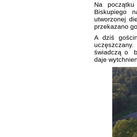
Na początku 
Biskupiego n
utworzonej di
przekazano go
A dziś gości
uczęszczany.
świadczą o bur
daje wytchnien