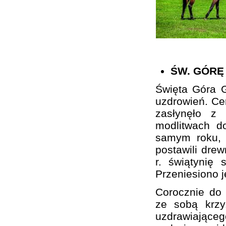
ŚW. GÓRĘ
Święta Góra G
uzdrowień. Cer
zasłynęło z
modlitwach d
samym roku, 
postawili drew
r. świątynię 
Przeniesiono 
Corocznie do 
ze sobą krzy
uzdrawiającego