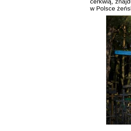
cerkwią, znajd
w Polsce żeńs