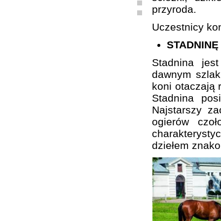
przyroda.
Uczestnicy kon
STADNINĘ
Stadnina je
dawnym szlaku
koni otaczają 
Stadnina pos
Najstarszy z
ogierów czo
charakterystyc
dziełem znako