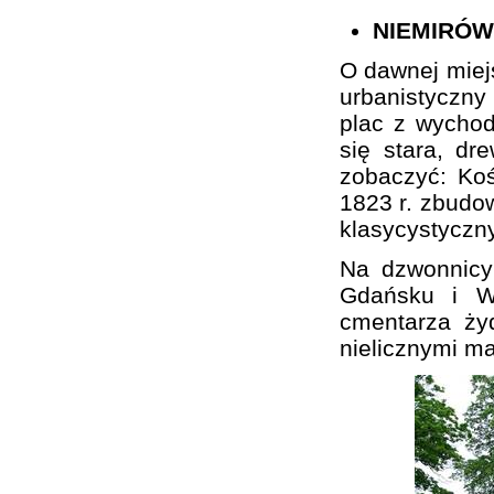
NIEMIRÓW
O dawnej miej
urbanistyczn
plac z wychod
się stara, d
zobaczyć: Koś
1823 r. zbudo
klasycystyczn
Na dzwonnicy
Gdańsku i Wa
cmentarza ży
nielicznymi m