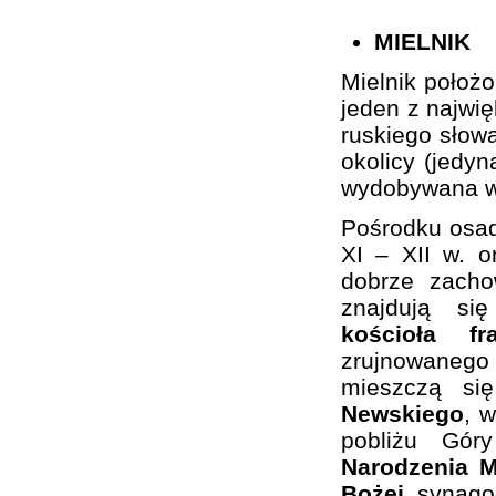
MIELNIK
Mielnik położ
jeden z najwi
ruskiego słowa
okolicy (jedy
wydobywana w 
Pośrodku osa
XI – XII w. 
dobrze zacho
znajdują si
kościoła f
zrujnowaneg
mieszczą si
Newskiego
, 
pobliżu Gó
Narodzenia M
Bożej
, synago